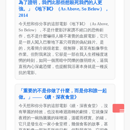
為了證明，我們比那些想殺死我們的人更
強。」《地下弒》（As Above, So Below），
2014
今天想和你分享的這部電影《地下弒》（As Above,
So Below），不是什麼影評家讚不絕口的恐怖鉅
作，也不是什麼嚇得人睡不著覺的血腥電影，它只
是一群人闖入巴黎地下墓穴尋寶的偽紀錄片。是
的，光看簡介就很老套、很無聊，甚至有點像學生
作業。但對我來說，它卻是一部在我人生裡極度迷
惘的時刻，如同一個黑暗中閃爍的微弱燈火，逼我
直視內心深處恐懼，也提醒我活著本身就是一種反
抗的電影。
「重要的不是你做了什麼，而是你和誰一起
做。」——《續・深夜食堂》
今天想和你分享的這部電影《續・深夜食堂》，沒
有華麗的特效，也沒有峰迴路轉的劇情，它就像深
夜裡的一碗熱騰騰的味噌湯，溫暖而樸實。的確，
它只是發生在一家小食堂裡，幾個食客的故事，甚