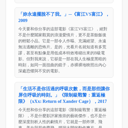
「妳永遠擺脫不了我。」─《富江VS富江》，
2009
今天要和你分享的這部電影《富江VS富江》，絕對
不是什麼闔家觀賞的浪漫愛情片，更不是茶餘飯後
的輕鬆小品。它是一部令人作嘔、充滿絕望、永遠
無法逃離的恐怖片。是的，光看片名就知道有多荒
謬，甚至有點像是用低成本特效堆砌出來的B級電
影。但對我來說，它卻是一部在我人生極度黑暗的
時刻，如同一面扭曲的鏡子，赤裸裸地映照出內心
深處恐懼與不安的電影。
「生活不是你活過的呼吸次數，而是那些讓你
屏住呼吸的時刻。」《限制級戰警：重返極
限》（xXx: Return of Xander Cage），2017
今天想和你分享的這部電影《限制級戰警：重返極
限》，不是什麼影評家推崇的藝術傑作，也不是什
麼深度剖析人性的劇情片，它就是一部炸彈、飛
車、美女與肌肉齊飛，腦洞大開的動作爽片。是