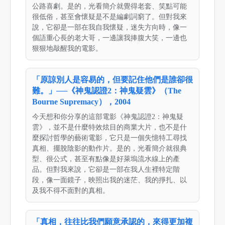
公路喜劇。是的，光看簡介就覺得老套、笑點可能
很低俗，甚至會懷疑是不是編劇詞窮了。但對我來
說，它卻是一部在我自我懷疑，迷失方向時，像一
個語重心長的老大哥，一邊讓我捧腹大笑，一邊也
狠狠地敲醒我的電影。
「原諒別人是容易的，但要記住他們是誰卻很
難。」──《神鬼認證2：神鬼疑雲》（The
Bourne Supremacy），2004
今天想和你分享的這部電影《神鬼認證2：神鬼疑
雲》，並不是什麼特效炫目的商業大片，也不是什
麼探討哲學的藝術電影，它只是一個失憶特工尋找
真相、擺脫陰影的動作片。是的，光看簡介就很典
型、很公式，甚至有點像是好萊塢流水線上的產
品。但對我來說，它卻是一部在我人生裡特定階
段，像一面鏡子，映照出我的迷茫、我的掙扎、以
及我不得不面對的真相。
「真相，往往比我們願意承認的，來得更加複