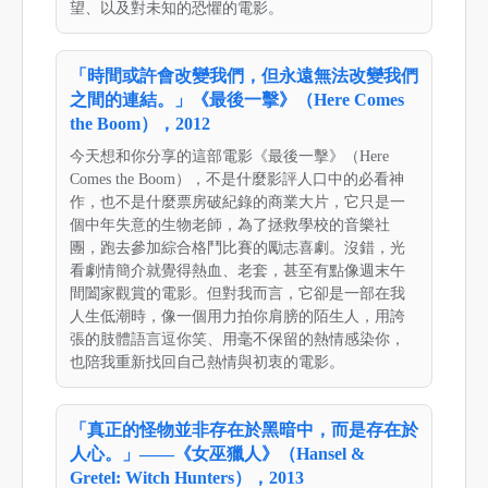
望、以及對未知的恐懼的電影。
「時間或許會改變我們，但永遠無法改變我們
之間的連結。」《最後一擊》（Here Comes
the Boom），2012
今天想和你分享的這部電影《最後一擊》（Here
Comes the Boom），不是什麼影評人口中的必看神
作，也不是什麼票房破紀錄的商業大片，它只是一
個中年失意的生物老師，為了拯救學校的音樂社
團，跑去參加綜合格鬥比賽的勵志喜劇。沒錯，光
看劇情簡介就覺得熱血、老套，甚至有點像週末午
間闔家觀賞的電影。但對我而言，它卻是一部在我
人生低潮時，像一個用力拍你肩膀的陌生人，用誇
張的肢體語言逗你笑、用毫不保留的熱情感染你，
也陪我重新找回自己熱情與初衷的電影。
「真正的怪物並非存在於黑暗中，而是存在於
人心。」——《女巫獵人》（Hansel &
Gretel: Witch Hunters），2013