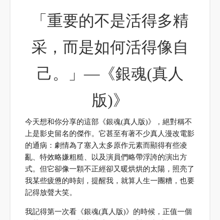
「重要的不是活得多精
采，而是如何活得像自
己。」—《銀魂(真人
版)》
今天想和你分享的這部《銀魂(真人版)》，絕對稱不
上是影史留名的傑作。它甚至有著不少真人漫改電影
的通病：劇情為了塞入太多原作元素而顯得有些凌
亂、特效略嫌粗糙、以及演員們略帶浮誇的演出方
式。但它卻像一顆不正經卻又暖烘烘的太陽，照亮了
我某些疲憊的時刻，提醒我，就算人生一團糟，也要
記得放聲大笑。
我記得第一次看《銀魂(真人版)》的時候，正值一個