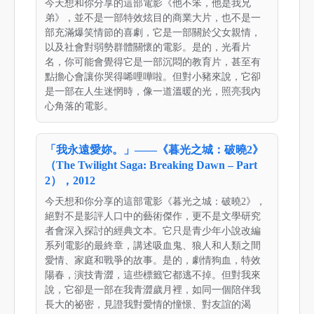
今天想和你分享的這部電影《他不笨，他是我兄
弟》，並不是一部特效炫目的商業大片，也不是一
部充滿爆笑情節的喜劇，它是一部關於父女親情，
以及社會對弱勢群體關懷的電影。是的，光看片
名，你可能會覺得它是一部沉悶的教育片，甚至有
點擔心會讓你哭得唏哩嘩啦。但對小豬來說，它卻
是一部在人生迷惘時，像一道溫暖的光，照亮我內
心角落的電影。
「我永遠愛妳。」——《暮光之城：破曉2》
（The Twilight Saga: Breaking Dawn – Part
2），2012
今天想和你分享的這部電影《暮光之城：破曉2》，
絕對不是影評人口中的藝術傑作，更不是文學研究
者會深入探討的經典文本。它只是青少年小說改編
系列電影的最終章，講述吸血鬼、狼人和人類之間
愛情、家庭和戰爭的故事。是的，劇情狗血，特效
陽春，演技青澀，這些標籤它都逃不掉。但對我來
說，它卻是一部在我青澀歲月裡，如同一個陪伴我
長大的祕密，見證我對愛情的憧憬、對友誼的渴