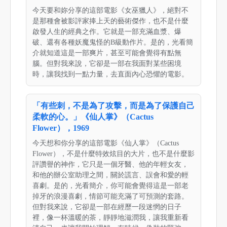
今天要和妳分享的這部電影《女巫獵人》，絕對不
是那種會被影評家捧上天的藝術傑作，也不是什麼
啟發人生的經典之作。它就是一部充滿血漿、爆
破、還有各種妖魔鬼怪的B級動作片。是的，光看簡
介就知道這是一部爽片，甚至可能會覺得有點無
腦。但對我來說，它卻是一部在我面對某些困境
時，讓我找到一點力量，去直面內心恐懼的電影。
「有些刺，不是為了攻擊，而是為了保護自己
柔軟的心。」《仙人掌》（Cactus
Flower），1969
今天想和你分享的這部電影《仙人掌》（Cactus
Flower），不是什麼特效炫目的大片，也不是什麼影
評讚譽的神作，它只是一個牙醫、他的年輕女友，
和他的辦公室助理之間，關於謊言、誤會和愛的輕
喜劇。是的，光看簡介，你可能會覺得這是一部老
掉牙的浪漫喜劇，情節可能充滿了可預測的套路。
但對我來說，它卻是一部在經歷一段迷惘的日子
裡，像一杯溫暖的茶，靜靜地滋潤我，讓我重新看