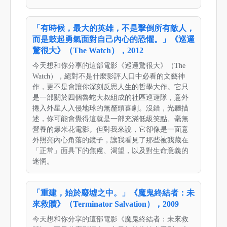
「有時候，最大的英雄，不是擊倒所有敵人，
而是鼓起勇氣面對自己內心的恐懼。」《巡邏
驚很大》（The Watch），2012
今天想和你分享的這部電影《巡邏驚很大》（The
Watch），絕對不是什麼影評人口中必看的文藝神
作，更不是會讓你深刻反思人生的哲學大作。它只
是一部關於四個魯蛇大叔組成的社區巡邏隊，意外
捲入外星人入侵地球的無釐頭喜劇。沒錯，光聽描
述，你可能會覺得這就是一部充滿低級笑點、毫無
營養的爆米花電影。但對我來說，它卻像是一面意
外照亮內心角落的鏡子，讓我看見了那些被我藏在
「正常」面具下的焦慮、渴望，以及對生命意義的
迷惘。
「重建，始於廢墟之中。」《魔鬼終結者：未
來救贖》（Terminator Salvation），2009
今天想和你分享的這部電影《魔鬼終結者：未來救