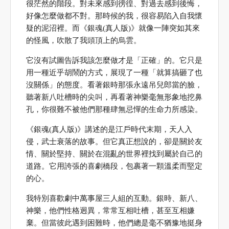
很茫然的階段。對未來感到徬徨、對過去感到後悔，
好像怎麼做都不對。那時候的我，很容易陷入自我懷
疑的泥沼裡。而《銀魂(真人版)》就像一陣突如其來
的怪風，吹散了我頭頂上的烏雲。
它沒有試圖告訴我該怎麼做才是「正確」的。它只是
用一種近乎胡鬧的方式，展現了一種「就算搞砸了也
沒關係」的態度。看著銀時那張永遠吊兒郎當的臉，
聽著新八吐槽時的尖叫，再看著神樂毫無形象地挖鼻
孔，你很難不被他們那種肆無忌憚的生命力所感染。
《銀魂(真人版)》講述的是江戶時代末期，天人入
侵，武士衰落的故事。但它真正想說的，卻是關於友
情、關於堅持、關於在混亂的世界裡找到屬於自己的
道路。它用誇張的喜劇橋段，包裹著一顆溫柔而堅定
的心。
我特別喜歡劇中萬事屋三人組的互動。銀時、新八、
神樂，他們性格迥異，常常互相吐槽，甚至互相嫌
棄。但當彼此遇到困難時，他們總是毫不猶豫地挺身