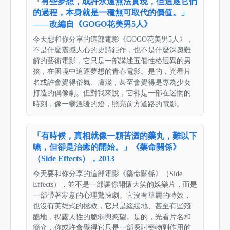
「有些夢想，或許永遠無法實現，但追逐它們
的過程，本身就是一種無可取代的價值。」
——改編自《GOGO花美男5人》
今天想和你分享的這部電影《GOGO花美男5人》，
不是什麼震撼人心的史詩鉅作，也不是什麼深奧難
解的藝術電影，它只是一部講述五個性格迥異的男
孩，在困境中追逐夢想的青春電影。是的，光看片
名或許會覺得俗氣、膚淺，甚至會覺得是專為少女
打造的偶像劇。但對我來說，它卻是一部在迷惘的
時刻，像一盞溫暖的燈，照亮前方道路的電影。
「有時候，真相就像一顆苦澀的藥丸，難以下
嚥，但卻是治癒的開始。」《藥命關係》
（Side Effects），2013
今天要和你分享的這部電影《藥命關係》（Side
Effects），並不是一部讓你開懷大笑的娛樂片，而是
一部帶著寒意的心理驚悚劇。它沒有華麗的特效，
也沒有英雄式的拯救，它只是緩緩地、甚至有些殘
酷地，揭露人性的脆弱與慾望。是的，光看片名和
簡介，你或許會覺得它只是一部探討藥物副作用的