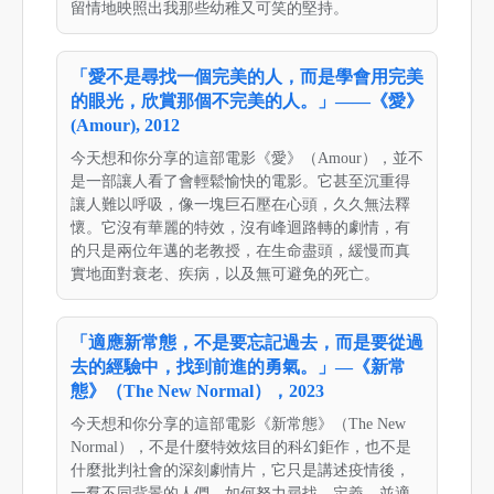
留情地映照出我那些幼稚又可笑的堅持。
「愛不是尋找一個完美的人，而是學會用完美
的眼光，欣賞那個不完美的人。」——《愛》
(Amour), 2012
今天想和你分享的這部電影《愛》（Amour），並不
是一部讓人看了會輕鬆愉快的電影。它甚至沉重得
讓人難以呼吸，像一塊巨石壓在心頭，久久無法釋
懷。它沒有華麗的特效，沒有峰迴路轉的劇情，有
的只是兩位年邁的老教授，在生命盡頭，緩慢而真
實地面對衰老、疾病，以及無可避免的死亡。
「適應新常態，不是要忘記過去，而是要從過
去的經驗中，找到前進的勇氣。」—《新常
態》（The New Normal），2023
今天想和你分享的這部電影《新常態》（The New
Normal），不是什麼特效炫目的科幻鉅作，也不是
什麼批判社會的深刻劇情片，它只是講述疫情後，
一羣不同背景的人們，如何努力尋找、定義、並適