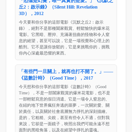
「恐懼是幻覺，唯一真實的是愛。」《沉默之
丘2：啟示錄》（Silent Hill: Revelation
3D），2012
今天要和你分享的這部電影《沉默之丘2：啟示
錄》，絕對不是那種闔家觀賞、輕鬆愉快的爆米花
電影。它黑暗、壓抑、充滿著扭曲的怪物和令人窒
息的絕望，甚至可以說，它是一場視覺和心理上的
酷刑。它不是讓你放鬆的，它是來挑戰你的，挑戰
你內心深處最恐懼的東西。
「有些門一旦關上，就再也打不開了。」——
《盜數計時》（Good Time），2017
今天想和你分享的這部電影《盜數計時》（Good
Time），不是一部闔家觀賞的爆米花電影，也不是
一部輕鬆寫意的假日消遣。它是一場令人窒息的、
在紐約地下世界瘋狂奔逃的噩夢，一次關於愛、關
於責任，以及關於社會底層無力掙扎的深刻描繪。
是的，它粗糙、尖銳，甚至有些令人不適，但對我
來說，它卻是一面鏡子，映照出我們可能永遠不想
面對的黑暗角落，以及在絕望中掙扎的靈魂。