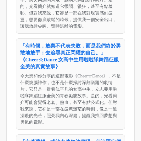
的，光看簡介就知道它很鬧、很狂，甚至有點羞
恥。但對我來說，它卻是一部在我對現實感到疲
憊，想要徹底放鬆的時候，提供我一個安全出口，
讓我放肆尖叫、暫時逃離的電影。
「有時候，放棄不代表失敗，而是我們終於勇
敢地放手：去追尋真正閃耀的自己。」
《Cheer☆Dance 女高中生用啦啦隊舞蹈征服
全美的真實故事》
今天想和你分享的這部電影《Cheer☆Dance》，不是
什麼燒腦神作，也不是什麼探討深刻議題的劇情
片，它只是一群看似平凡的女高中生，立志要用啦
啦隊舞蹈征服全美的青春勵志故事。是的，光看簡
介可能會覺得老套、熱血，甚至有點公式化。但對
我來說，它卻是一部在疲憊迷茫的時刻，像是一道
溫暖的光芒，照亮我內心深處，提醒我找回夢想與
勇氣的電影。