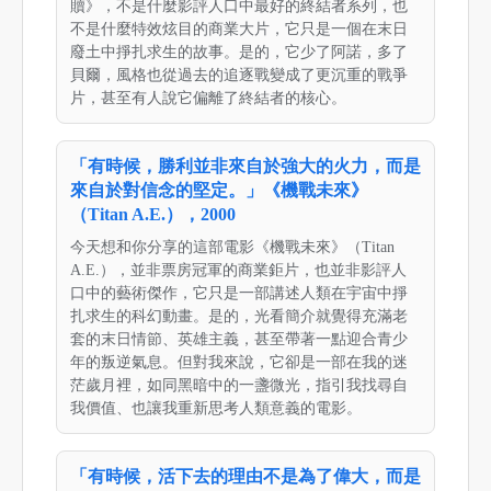
贖》，不是什麼影評人口中最好的終結者系列，也
不是什麼特效炫目的商業大片，它只是一個在末日
廢土中掙扎求生的故事。是的，它少了阿諾，多了
貝爾，風格也從過去的追逐戰變成了更沉重的戰爭
片，甚至有人說它偏離了終結者的核心。
「有時候，勝利並非來自於強大的火力，而是
來自於對信念的堅定。」《機戰未來》
（Titan A.E.），2000
今天想和你分享的這部電影《機戰未來》（Titan
A.E.），並非票房冠軍的商業鉅片，也並非影評人
口中的藝術傑作，它只是一部講述人類在宇宙中掙
扎求生的科幻動畫。是的，光看簡介就覺得充滿老
套的末日情節、英雄主義，甚至帶著一點迎合青少
年的叛逆氣息。但對我來說，它卻是一部在我的迷
茫歲月裡，如同黑暗中的一盞微光，指引我找尋自
我價值、也讓我重新思考人類意義的電影。
「有時候，活下去的理由不是為了偉大，而是