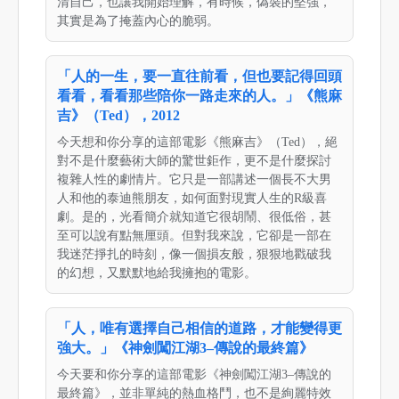
清自己，也讓我開始理解，有時候，偽裝的堅強，
其實是為了掩蓋內心的脆弱。
「人的一生，要一直往前看，但也要記得回頭
看看，看看那些陪你一路走來的人。」《熊麻
吉》（Ted），2012
今天想和你分享的這部電影《熊麻吉》（Ted），絕
對不是什麼藝術大師的驚世鉅作，更不是什麼探討
複雜人性的劇情片。它只是一部講述一個長不大男
人和他的泰迪熊朋友，如何面對現實人生的R級喜
劇。是的，光看簡介就知道它很胡鬧、很低俗，甚
至可以說有點無厘頭。但對我來說，它卻是一部在
我迷茫掙扎的時刻，像一個損友般，狠狠地戳破我
的幻想，又默默地給我擁抱的電影。
「人，唯有選擇自己相信的道路，才能變得更
強大。」《神劍闖江湖3–傳說的最終篇》
今天要和你分享的這部電影《神劍闖江湖3–傳說的
最終篇》，並非單純的熱血格鬥，也不是絢麗特效