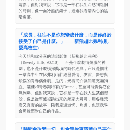
電影，但對我來說，它卻是一部在我生命感到迷惘
的時刻，像一面冷酷的鏡子，逼迫我看清內心的黑
暗角落。
「成長，往往不是你想變成什麼，而是你終於
接受了自己是什麼。」——新飛越比弗利(亂
愛高校生)
今天想和你分享的這部影集《新飛越比弗利》
（Beverly Hills, 90210），不是什麼劇情燒腦的神
劇，也不是什麼橫掃獎項的時代經典，它只是描述
一羣高中生在比弗利山莊經歷愛情、友誼、夢想與
煩惱的青春偶像劇。是的，光看簡介就知道充滿狗
血、灑糖和青春期特有的Drama，甚至可能覺得它俗
氣到爆。但對我來說，它卻是一部在我人生某個階
段，像是從壁爐裡跳出來的鄰家大哥哥，用各種荒
唐又真實的故事，陪我度過迷惘、焦慮，也讓我學
會勇敢面對自己的作品。
「時間會改變一切，也會讓你更清楚自己要什