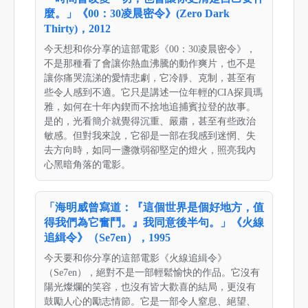
麼。」《00：30凌晨密令》(Zero Dark
Thirty)，2012
今天想和你分享的這部電影《00：30凌晨密令》，
不是那種看了會讓你熱血沸騰的動作爽片，也不是
讓你痛哭流涕的愛情悲劇，它冷靜、克制，甚至有
些令人感到不適。它只是講述一位年輕的CIA探員瑪
雅，如何在十年內鍥而不捨地追捕賓拉登的故事。
是的，光看簡介就覺得沉重、嚴肅，甚至有些政治
敏感。但對我來說，它卻是一部在我感到迷惘、失
去方向時，如同一盞微弱卻堅定的燈火，照亮我內
心黑暗角落的電影。
「海明威曾寫道：『這個世界是個好地方，值
得我們為它奮鬥。』我同意後半句。」《火線
追緝令》（Se7en），1995
今天要和你分享的這部電影《火線追緝令》
（Se7en），絕對不是一部輕鬆愉快的作品。它沒有
陽光燦爛的笑容，也沒有皆大歡喜的結局，更沒有
鼓勵人心的勵志情節。它是一部令人窒息、絕望、