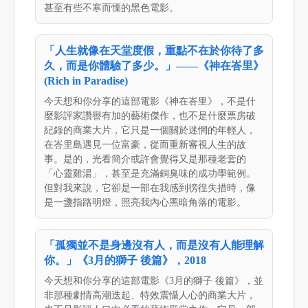
甚至有些不寒而慄的黑色電影。
「人生就像在天堂度假，重點不在於你待了多
久，而是你體驗了多少。」——《神在峇里》
(Rich in Paradise)
今天想和你分享的這部電影《神在峇里》，不是什
麼影評家讚譽有加的藝術傑作，也不是什麼票房破
紀錄的商業大片，它只是一個關於迷惘的年輕人，
在峇里島遇見一位富豪，從而重新審視人生的故
事。是的，光看簡介或許會覺得又是那種老套的
「心靈雞湯」，甚至是充滿銅臭味的成功學範例。
但對我來說，它卻是一部在我感到徬徨失措時，像
是一盞指路明燈，照亮我內心黑暗角落的電影。
「孤獨並不是身邊沒有人，而是沒有人能理解
你。」《3月的獅子 後篇》，2018
今天想和你分享的這部電影《3月的獅子 後篇》，並
非那種劇情高潮迭起、特效震懾人心的商業大片，