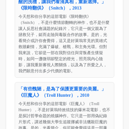
醒的洗禮，讓我們看清真相，重新選擇。」
《限時翻供》（Snitch），2013
今天想和你分享的這部電影《限時翻供》
（Snitch），不是什麼情節翻轉的神作，也不是什麼
讓人反思社會議題的紀錄片，它只是一個父親為了
拯救兒子，鋌而走險與毒販合作的故事。是的，光
看簡介或許你會覺得，這又是好萊塢常見的英雄式
救贖劇情，充滿了爆破、槍戰，和主角光環。但對
我來說，它卻是一部在我對信任與背叛產生懷疑
時，如同一盞微弱卻堅定的燈光，照亮我內心陰
影，讓我重新審視人際關係，以及為了所愛之人，
我們願意付出多少代價的電影。
「有些醜陋，是為了保護更重要的美麗。」
《巨魔人》（Troll Hunter），2010
今天想和你分享的這部電影《巨魔人》（Troll
Hunter），不是好萊塢特效炫技的爆米花電影，也不
是探討哲學命題的燒腦神作。它只是一部用偽紀錄
片形式，講述幾個大學生追蹤挪威非法獵殺巨魔的
故事。是的，光看簡介，你可能會覺得這是一部廉