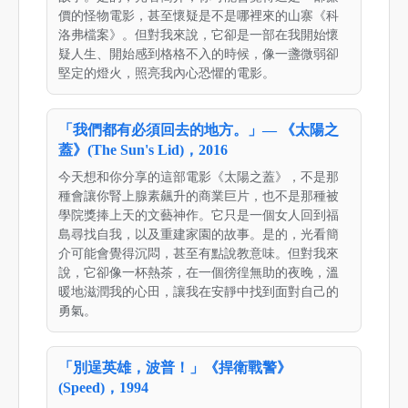
價的怪物電影，甚至懷疑是不是哪裡來的山寨《科
洛弗檔案》。但對我來說，它卻是一部在我開始懷
疑人生、開始感到格格不入的時候，像一盞微弱卻
堅定的燈火，照亮我內心恐懼的電影。
「我們都有必須回去的地方。」— 《太陽之
蓋》(The Sun's Lid)，2016
今天想和你分享的這部電影《太陽之蓋》，不是那
種會讓你腎上腺素飆升的商業巨片，也不是那種被
學院獎捧上天的文藝神作。它只是一個女人回到福
島尋找自我，以及重建家園的故事。是的，光看簡
介可能會覺得沉悶，甚至有點說教意味。但對我來
說，它卻像一杯熱茶，在一個徬徨無助的夜晚，溫
暖地滋潤我的心田，讓我在安靜中找到面對自己的
勇氣。
「別逞英雄，波普！」《捍衛戰警》
(Speed)，1994