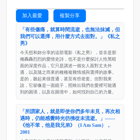
加入最愛
複製分享
「有些傷痛，就算時間流逝，也無法抹滅，但
我們可以選擇，用什麼方式去面對。」《私之
男》
今天想和妳分享的這部電影《私之男》，並非是那
種轟轟烈烈的愛情史詩，也不是什麼探討人性黑暗
面的深度作品，它只是講述一個女人面對丈夫外
遇，以及隨之而來的種種複雜情感與選擇的故事。
是的，聽起來很普通，甚至有些老套。但對我來
說，它卻像是一面鏡子，照映出我們在愛裡可能遇
到的困境，以及在困境中，如何找到自己的力量。
「所謂家人，就是即使你們多年未見，再次相
遇時，仍能感覺時光彷彿從未流逝。」——
《他不笨，他是我兄弟》（I Am Sam），
2001