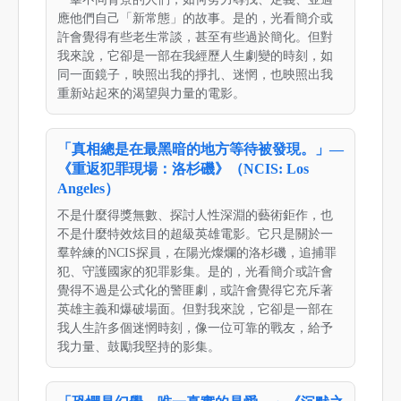
應他們自己「新常態」的故事。是的，光看簡介或
許會覺得有些老生常談，甚至有些過於簡化。但對
我來說，它卻是一部在我經歷人生劇變的時刻，如
同一面鏡子，映照出我的掙扎、迷惘，也映照出我
重新站起來的渴望與力量的電影。
「真相總是在最黑暗的地方等待被發現。」—
《重返犯罪現場：洛杉磯》（NCIS: Los
Angeles）
不是什麼得獎無數、探討人性深淵的藝術鉅作，也
不是什麼特效炫目的超級英雄電影。它只是關於一
羣幹練的NCIS探員，在陽光燦爛的洛杉磯，追捕罪
犯、守護國家的犯罪影集。是的，光看簡介或許會
覺得不過是公式化的警匪劇，或許會覺得它充斥著
英雄主義和爆破場面。但對我來說，它卻是一部在
我人生許多個迷惘時刻，像一位可靠的戰友，給予
我力量、鼓勵我堅持的影集。