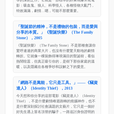
學的深刻之作。它就是一部標準的好萊塢爆米花電
影：吸血鬼、狼人、科學怪人，各種怪物大亂鬥，
特效滿滿，劇情…嗯，可能不那麼重要。
「聖誕節的精神，不是禮物的包裝，而是愛與
分享的本質。」《聖誕快樂》（The Family
Stone），2005
《聖誕快樂》（The Family Stone）不是那種會讓你
驚呼連連的商業大片，也沒有什麼驚天動地的劇情
轉折。它就像一棵裝飾得琳琅滿目的聖誕樹，看似
熱鬧喧囂，但真正吸引你的，是樹下那份家庭的溫
暖，以及隱藏在各種爭吵和誤解之下的愛意。
「網路不是萬能，它只是工具。」——《竊資
達人》（Identity Thief），2013
今天想和你分享的這部電影《竊資達人》（Identity
Thief），不是什麼劇情峰迴路轉的燒腦神作，也不
是什麼深刻探討社會議題的文藝片，它只是一個好
好先生遇上冒名頂替的騙子，一路追討身份證明的