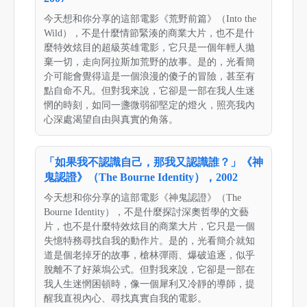
今天想和你分享的這部電影《荒野前篇》（Into the
Wild），不是什麼情節緊湊的商業大片，也不是什
麼特效炫目的超級英雄電影，它只是一個年輕人拋
棄一切，走向阿拉斯加荒野的故事。是的，光看簡
介可能會覺得這是一個浪漫的傻子的冒險，甚至有
點自命不凡。但對我來說，它卻是一部在我人生迷
惘的時刻，如同一盞微弱卻堅定的燈火，照亮我內
心深處渴望自由與真實的角落。
「如果我不認識自己，那我又認識誰？」《神
鬼認證》（The Bourne Identity），2002
今天想和你分享的這部電影《神鬼認證》（The
Bourne Identity），不是什麼探討深奧哲學的文藝
片，也不是什麼特效炫目的商業大片，它只是一個
失憶特務尋找自我的動作片。是的，光看簡介就知
道是個老掉牙的故事，槍林彈雨、爆破追逐，似乎
脫離不了好萊塢公式。但對我來說，它卻是一部在
我人生迷惘困頓時，像一個犀利又冷靜的導師，提
醒我直視內心、尋找真實自我的電影。