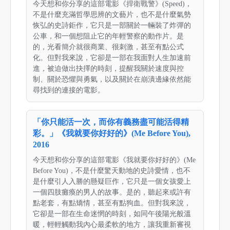
今天想和你分享的這部電影《捍衛戰警》(Speed)，
不是什麼充滿哲學思辨的文藝片，也不是什麼氣勢
恢弘的史詩鉅作，它只是一部關於一輛裝了炸彈的
公車，和一個想阻止它的年輕警察的動作片。是
的，光看簡介就很商業、很刺激，甚至有點公式
化。但對我來說，它卻是一部在我面對人生加速前
進，被迫做出抉擇的時刻，提醒我關於速度與控
制、關於恐懼與勇氣，以及關於在崩潰邊緣依然能
尋找到的連接的電影。
「你只能活一次，而你有義務盡可能活得精
彩。」《我就要你好好的》(Me Before You),
2016
今天想和你分享的這部電影《我就要你好好的》(Me
Before You)，不是什麼驚天動地的史詩愛情，也不
是什麼引人入勝的懸疑巨作，它只是一個女孩愛上
一個四肢癱瘓的男人的故事。是的，聽起來或許有
點老套，有點矯情，甚至有點狗血。但對我來說，
它卻是一部在生命迷惘的時刻，如同午後陽光般溫
暖，輕輕觸動我內心最柔軟的地方，讓我重新審視