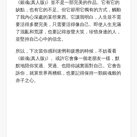
《銀魂(真人版)》並不是一部完美的作品。它有它的
缺點，也有它的不足。但它卻用它獨有的方式，觸動
了我內心深處的某些東西。它讓我明白，人生並不需
要活得多麼完美，只需要活得像自己。即使人生充滿
了混亂和荒謬，也要記得放聲大笑，珍惜身邊的人，
並堅持自己心中的信念。
所以，下次當你感到迷惘和疲憊的時候，不妨看看
《銀魂(真人版)》。或許它會像一個老朋友一樣，默
默地陪你笑過、哭過、也陪你誠實面對自己。它會告
訴你，就算世界再糟糕，也要記得保持一顆銀魂般的
赤子之心。