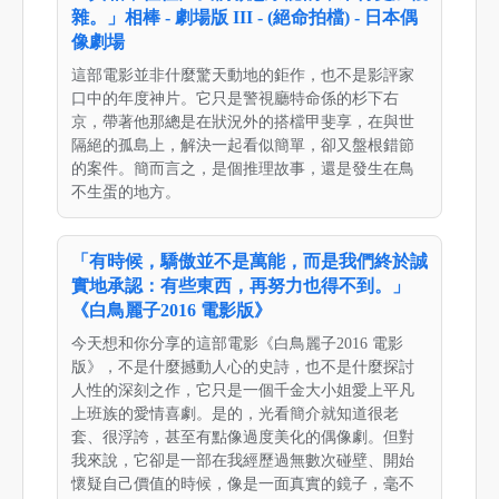
雜。」相棒 - 劇場版 III - (絕命拍檔) - 日本偶
像劇場
這部電影並非什麼驚天動地的鉅作，也不是影評家
口中的年度神片。它只是警視廳特命係的杉下右
京，帶著他那總是在狀況外的搭檔甲斐享，在與世
隔絕的孤島上，解決一起看似簡單，卻又盤根錯節
的案件。簡而言之，是個推理故事，還是發生在鳥
不生蛋的地方。
「有時候，驕傲並不是萬能，而是我們終於誠
實地承認：有些東西，再努力也得不到。」
《白鳥麗子2016 電影版》
今天想和你分享的這部電影《白鳥麗子2016 電影
版》，不是什麼撼動人心的史詩，也不是什麼探討
人性的深刻之作，它只是一個千金大小姐愛上平凡
上班族的愛情喜劇。是的，光看簡介就知道很老
套、很浮誇，甚至有點像過度美化的偶像劇。但對
我來說，它卻是一部在我經歷過無數次碰壁、開始
懷疑自己價值的時候，像是一面真實的鏡子，毫不