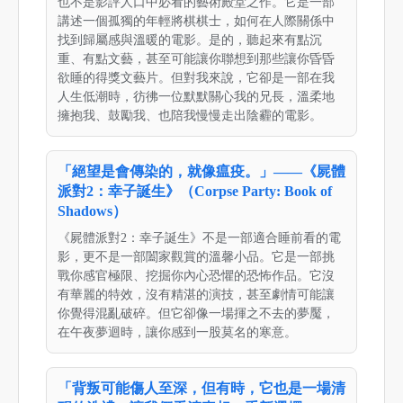
也不是影評人口中必看的藝術殿堂之作。它是一部
講述一個孤獨的年輕將棋棋士，如何在人際關係中
找到歸屬感與溫暖的電影。是的，聽起來有點沉
重、有點文藝，甚至可能讓你聯想到那些讓你昏昏
欲睡的得獎文藝片。但對我來說，它卻是一部在我
人生低潮時，彷彿一位默默關心我的兄長，溫柔地
擁抱我、鼓勵我、也陪我慢慢走出陰霾的電影。
「絕望是會傳染的，就像瘟疫。」——《屍體
派對2：幸子誕生》（Corpse Party: Book of
Shadows）
《屍體派對2：幸子誕生》不是一部適合睡前看的電
影，更不是一部闔家觀賞的溫馨小品。它是一部挑
戰你感官極限、挖掘你內心恐懼的恐怖作品。它沒
有華麗的特效，沒有精湛的演技，甚至劇情可能讓
你覺得混亂破碎。但它卻像一場揮之不去的夢魘，
在午夜夢迴時，讓你感到一股莫名的寒意。
「背叛可能傷人至深，但有時，它也是一場清