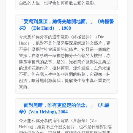
自己的人生，也學會如何勇敢去愛的電影。
「要爬到屋頂，總得先離開地面。」《終極警
探》（Die Hard），1988
今天想和你分享的這部電影《終極警探》（Die
Hard），絕對不是什麼需要深度解讀的文藝片，更
不是什麼探討社會議題的紀錄片。它只是一個紐約
警探，在洛杉磯一棟被恐怖分子佔領的大樓裡，赤
腳孤軍奮戰的故事。是的，光看簡介就覺得是典型
的爆米花動作片，槍林彈雨、爆炸連連，主角永遠
不死。但在我人生中某些迷惘的時刻，它卻像一杯
烈酒，嗆辣地刺激著我，提醒我生命中真正重要的
東西。
「面對黑暗，唯有更堅定的信念。」《凡赫
辛》(Van Helsing), 2004
今天想和你分享的這部電影《凡赫辛》(Van
Helsing)，絕對不是什麼文藝片，也不是什麼探討哲