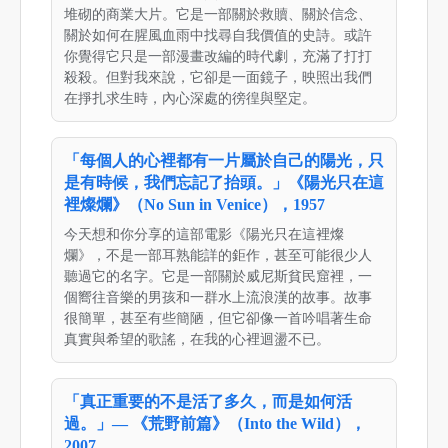
堆砌的商業大片。它是一部關於救贖、關於信念、
關於如何在腥風血雨中找尋自我價值的史詩。或許
你覺得它只是一部漫畫改編的時代劇，充滿了打打
殺殺。但對我來說，它卻是一面鏡子，映照出我們
在掙扎求生時，內心深處的徬徨與堅定。
「每個人的心裡都有一片屬於自己的陽光，只
是有時候，我們忘記了抬頭。」《陽光只在這
裡燦爛》（No Sun in Venice），1957
今天想和你分享的這部電影《陽光只在這裡燦
爛》，不是一部耳熟能詳的鉅作，甚至可能很少人
聽過它的名字。它是一部關於威尼斯貧民窟裡，一
個嚮往音樂的男孩和一群水上流浪漢的故事。故事
很簡單，甚至有些簡陋，但它卻像一首吟唱著生命
真實與希望的歌謠，在我的心裡迴盪不已。
「真正重要的不是活了多久，而是如何活
過。」— 《荒野前篇》（Into the Wild），
2007