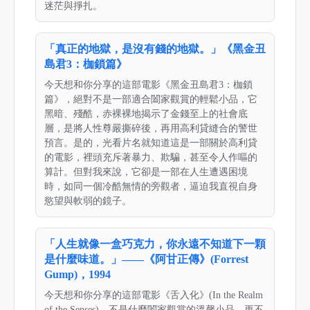
迷茫與掙扎。
「真正的地獄，是沒有錢的地獄。」《黑金丑
島君3：枷鎖篇》
今天想和你分享的這部電影《黑金丑島君3：枷鎖
篇》，絕對不是一部適合闔家觀賞的輕鬆小品，它
黑暗、殘酷，赤裸裸地揭示了金錢至上的社會底
層，是將人性尊嚴撕碎後，再用高利貸縫合的警世
預言。是的，光看片名就知道這是一部關於高利貸
的電影，裡頭充斥著暴力、欺騙，甚至令人作嘔的
算計。但對我來說，它卻是一部在人生遭遇困境
時，如同一個冷酷無情的旁觀者，逼迫我直視自身
慾望與軟弱的鏡子。
「人生就像一盒巧克力，你永遠不知道下一顆
是什麼味道。」——《阿甘正傳》(Forrest
Gump)，1994
今天想和你分享的這部電影《舌入化》(In the Realm
of the Senses)，不是什麼闔家觀賞的溫馨小品，更不