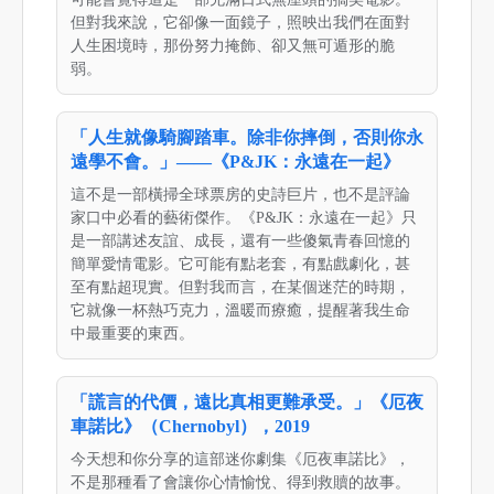
但對我來說，它卻像一面鏡子，照映出我們在面對
人生困境時，那份努力掩飾、卻又無可遁形的脆
弱。
「人生就像騎腳踏車。除非你摔倒，否則你永
遠學不會。」——《P&JK：永遠在一起》
這不是一部橫掃全球票房的史詩巨片，也不是評論
家口中必看的藝術傑作。《P&JK：永遠在一起》只
是一部講述友誼、成長，還有一些傻氣青春回憶的
簡單愛情電影。它可能有點老套，有點戲劇化，甚
至有點超現實。但對我而言，在某個迷茫的時期，
它就像一杯熱巧克力，溫暖而療癒，提醒著我生命
中最重要的東西。
「謊言的代價，遠比真相更難承受。」《厄夜
車諾比》（Chernobyl），2019
今天想和你分享的這部迷你劇集《厄夜車諾比》，
不是那種看了會讓你心情愉悅、得到救贖的故事。