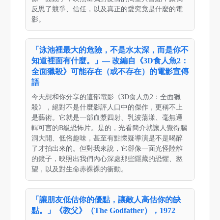
反思了競爭、信任，以及真正的愛究竟是什麼的電
影。
「泳池裡最大的危險，不是水太深，而是你不
知道裡面有什麼。」— 改編自《3D食人魚2：
全面獵殺》可能存在（或不存在）的電影宣傳
語
今天想和你分享的這部電影《3D食人魚2：全面獵
殺》，絕對不是什麼影評人口中的傑作，更稱不上
是藝術。它就是一部血漿四射、乳波蕩漾、毫無邏
輯可言的B級恐怖片。是的，光看簡介就讓人覺得腦
洞大開、低俗趣味，甚至有點懷疑導演是不是喝醉
了才拍出來的。但對我來說，它卻像一面光怪陸離
的鏡子，映照出我們內心深處那些隱藏的恐懼、慾
望，以及對生命赤裸裸的衝動。
「讓朋友低估你的優點，讓敵人高估你的缺
點。」《教父》（The Godfather），1972