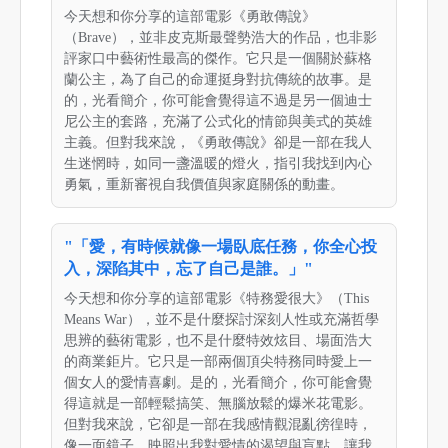
今天想和你分享的這部電影《勇敢傳說》
（Brave），並非皮克斯最聲勢浩大的作品，也非影
評家口中藝術性最高的傑作。它只是一個關於蘇格
蘭公主，為了自己的命運挺身對抗傳統的故事。是
的，光看簡介，你可能會覺得這不過是另一個迪士
尼公主的套路，充滿了公式化的情節與美式的英雄
主義。但對我來說，《勇敢傳說》卻是一部在我人
生迷惘時，如同一盞溫暖的燈火，指引我找到內心
勇氣，重新審視自我價值與家庭關係的動畫。
"「愛，有時候就像一場臥底任務，你全心投
入，深陷其中，忘了自己是誰。」"
今天想和你分享的這部電影《特務愛很大》（This
Means War），並不是什麼探討深刻人性或充滿哲學
思辨的藝術電影，也不是什麼特效炫目、場面浩大
的商業鉅片。它只是一部兩個頂尖特務同時愛上一
個女人的愛情喜劇。是的，光看簡介，你可能會覺
得這就是一部輕鬆搞笑、無腦放鬆的爆米花電影。
但對我來說，它卻是一部在我感情觀混亂徬徨時，
像一面鏡子，映照出我對愛情的渴望與盲點，讓我