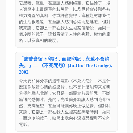
它黑暗、沉重，甚至讓人感到絕望。它描繪了一場
人類歷史上最嚴重的核災難，以及災難背後那些被
權力掩蓋的真相。你或許會覺得，這種題材離我們
的生活很遙遠，甚至讓人感到恐懼而想逃避。但對
我來說，它卻是一部在我人生裡某個階段，如同一
個冷酷的鏡子，讓我看清了人性的複雜、權力的腐
朽，以及真相的脆弱。
「痛苦會留下印記，而那印記，永遠不會消
失。」— 《不死咒怨》(Ju-On: The Grudge),
2002
今天要和你分享的這部電影《不死咒怨》，不是什
麼讓你放鬆心情的娛樂片，也不是什麼能帶來光明
希望的勵志電影，它只是一部關於怨靈詛咒，不斷
輪迴的恐怖片。是的，光看簡介就讓人感到毛骨悚
然、充滿絕望，甚至可能讓你晚上做惡夢。但對我
來說，它卻是一部在我人生裡某些黑暗時刻，如同
一面冰冷的鏡子，映照出我內心深處恐懼與不安的
電影。