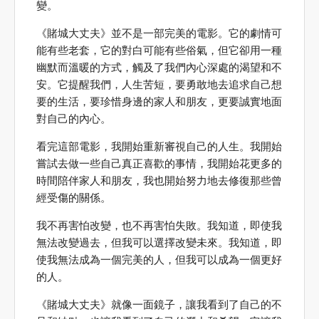
變。
《賭城大丈夫》並不是一部完美的電影。它的劇情可
能有些老套，它的對白可能有些俗氣，但它卻用一種
幽默而溫暖的方式，觸及了我們內心深處的渴望和不
安。它提醒我們，人生苦短，要勇敢地去追求自己想
要的生活，要珍惜身邊的家人和朋友，更要誠實地面
對自己的內心。
看完這部電影，我開始重新審視自己的人生。我開始
嘗試去做一些自己真正喜歡的事情，我開始花更多的
時間陪伴家人和朋友，我也開始努力地去修復那些曾
經受傷的關係。
我不再害怕改變，也不再害怕失敗。我知道，即使我
無法改變過去，但我可以選擇改變未來。我知道，即
使我無法成為一個完美的人，但我可以成為一個更好
的人。
《賭城大丈夫》就像一面鏡子，讓我看到了自己的不