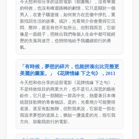
今天想和你分享的這部電影《朝晝晚》，沒有華麗
的特效，也沒有峰迴路轉的劇情，它只是關於一個
男人，在妻子驟逝後，如何努力在悲傷中掙扎，重
新找回生活的故事。或許，光看簡介你會覺得它沉
悶、壓抑，甚至有些不知所云。但對我而言，它卻
像是一面鏡子，照映出我們每個人生命中都可能經
歷的失落與迷茫，也悄悄地給予我繼續前行的勇
氣。
「有時候，夢想的碎片，也能拼湊出比完整更
美麗的圖案。」《花牌情緣 下之句》，2011
今天想和你分享的這部電影《花牌情緣 下之句》，
不是特效炫目的商業大片，也不是引人深思的藝術
鉅作，它只是一部關於一群高中生，熱愛著日本傳
統競技歌牌的青春物語。是的，光看簡介可能覺得
老派、甚至有點無聊，但對我來說，它卻是一部在
我追求夢想的道路上，猶如一盞溫柔的光，指引我
方向、鼓勵我前行的電影。