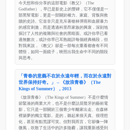
今天想和你分享的這部電影《教父》（The
Godfather），早已是影史上的豐碑，它不僅僅是一
部黑幫電影，更是一部關於權力、家庭、背叛與救
贖的史詩。它並非只是充斥著槍林彈雨和血腥暴力
的感官刺激，而是透過科里昂家族的興衰，深刻地
探討了人性的複雜與社會的黑暗面。或許你早已看
過無數次，或許你早已耳熟能詳每個經典橋段，但
對我來說，《教父》卻是一部每次重看都會有不同
體悟，如同一面鏡子，映照出我生命中不同的階段
與思考。
「青春的意義不在於永遠年輕，而在於永遠對
世界保持好奇。」 – 《放浪青春》（The
Kings of Summer），2013
《放浪青春》（The Kings of Summer）不是什麼情
節緊湊的商業大片，也不是什麼詰屈聱牙的藝術電
影，它只是一部關於三個青少年離家出走、在森林
裡築夢的獨立電影。是的，聽起來很天真、很理想
化，甚至有點荒謬可笑。但對我而言，它卻像一陣
微風，吹散了生活中的許多陰霾，讓我重新感受到