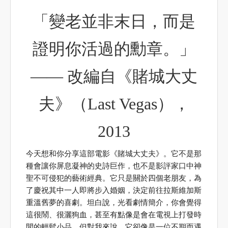
「變老並非末日，而是
證明你活過的勳章。」
—— 改編自《賭城大丈
夫》（Last Vegas），
2013
今天想和你分享這部電影《賭城大丈夫》。它不是那
種會讓你屏息凝神的史詩巨作，也不是影評家口中神
聖不可侵犯的藝術經典。它只是關於四個老朋友，為
了慶祝其中一人即將步入婚姻，決定前往拉斯維加斯
重溫舊夢的喜劇。坦白說，光看劇情簡介，你會覺得
這很鬧、很灑狗血，甚至有點像是會在電視上打發時
間的輕鬆小品。但對我來說，它卻像是一位不期而遇