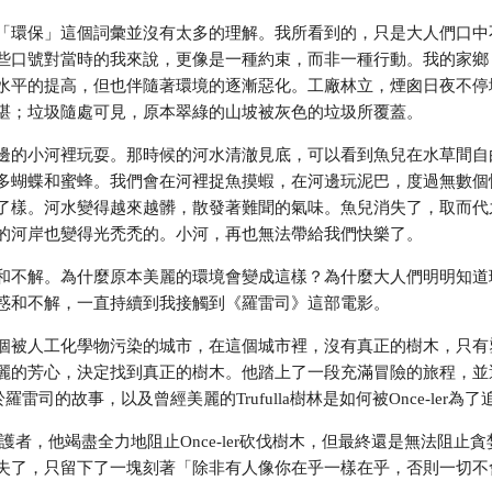
「環保」這個詞彙並沒有太多的理解。我所看到的，只是大人們口中
些口號對當時的我來說，更像是一種約束，而非一種行動。我的家鄉
水平的提高，但也伴隨著環境的逐漸惡化。工廠林立，煙囪日夜不停
堪；垃圾隨處可見，原本翠綠的山坡被灰色的垃圾所覆蓋。
邊的小河裡玩耍。那時候的河水清澈見底，可以看到魚兒在水草間自
多蝴蝶和蜜蜂。我們會在河裡捉魚摸蝦，在河邊玩泥巴，度過無數個
了樣。河水變得越來越髒，散發著難聞的氣味。魚兒消失了，取而代
的河岸也變得光禿禿的。小河，再也無法帶給我們快樂了。
和不解。為什麼原本美麗的環境會變成這樣？為什麼大人們明明知道
惑和不解，一直持續到我接觸到《羅雷司》這部電影。
個被人工化學物污染的城市，在這個城市裡，沒有真正的樹木，只有
麗的芳心，決定找到真正的樹木。他踏上了一段充滿冒險的旅程，並遇到
泰德關於羅雷司的故事，以及曾經美麗的Trufulla樹林是如何被Once-le
守護者，他竭盡全力地阻止Once-ler砍伐樹木，但最終還是無法阻止貪婪的Onc
失了，只留下了一塊刻著「除非有人像你在乎一樣在乎，否則一切不