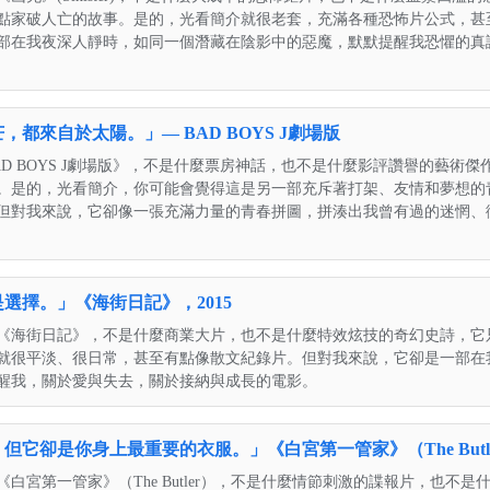
點家破人亡的故事。是的，光看簡介就很老套，充滿各種恐怖片公式，甚
部在我夜深人靜時，如同一個潛藏在陰影中的惡魔，默默提醒我恐懼的真
都來自於太陽。」— BAD BOYS J劇場版
D BOYS J劇場版》，不是什麼票房神話，也不是什麼影評讚譽的藝術
。是的，光看簡介，你可能會覺得這是另一部充斥著打架、友情和夢想的
但對我來說，它卻像一張充滿力量的青春拼圖，拼湊出我曾有過的迷惘、
選擇。」《海街日記》，2015
《海街日記》，不是什麼商業大片，也不是什麼特效炫技的奇幻史詩，它
就很平淡、很日常，甚至有點像散文紀錄片。但對我來說，它卻是一部在
醒我，關於愛與失去，關於接納與成長的電影。
它卻是你身上最重要的衣服。」《白宮第一管家》（The Butler
白宮第一管家》（The Butler），不是什麼情節刺激的諜報片，也不