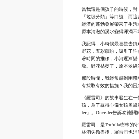
當我還是個孩子的時候，對
「垃圾分類」等口號，而這
經濟的蓬勃發展帶來了生活
原本清澈的溪水變得渾濁不
我記得，小時候最喜歡去鎮
野花，五彩繽紛，吸引了許
著時間的推移，小河逐漸變
圾。野花枯萎了，原本翠綠
那段時間，我經常感到困惑
有採取有效的措施？我的困
《羅雷司》的故事發生在一
孩，為了贏得心儀女孩奧黛
ler」。Once-ler告訴
羅雷司，是Trufulla樹林的
林消失殆盡後，羅雷司也消