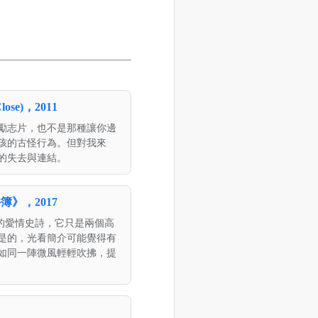
se)，2011
勵志片，也不是那種讓你邊
孩的古怪行為。但對我來
的失去與連結。
》，2017
的愛情史詩，它只是兩個高
是的，光看簡介可能覺得有
如同一陣微風輕輕吹拂，提