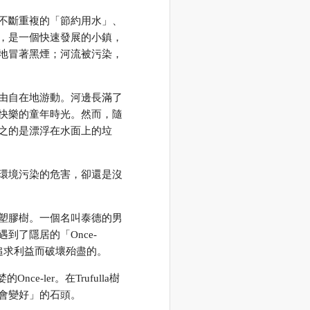
不斷重複的「節約用水」、
，是一個快速發展的小鎮，
地冒著黑煙；河流被污染，
由自在地游動。河邊長滿了
快樂的童年時光。然而，隨
之的是漂浮在水面上的垃
環境污染的危害，卻還是沒
塑膠樹。一個名叫泰德的男
了隱居的「Once-
r為了追求利益而破壞殆盡的。
e-ler。在Trufulla樹
會變好」的石頭。