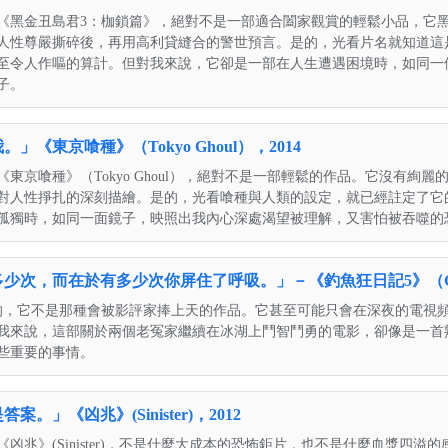
《黑金丑島君3：枷鎖篇》，絕對不是一部適合闔家觀賞的輕鬆小品，它
人性尊嚴撕碎後，再用高利貸縫合的警世預言。是的，光看片名就知道這
至令人作嘔的算計。但對我來說，它卻是一部在人生遭遇困境時，如同一
子。
《東京喰種》（Tokyo Ghoul），2014
東京喰種》（Tokyo Ghoul），絕對不是一部輕鬆的作品。它沒有絢
對人性掙扎的深刻描繪。是的，光看喰種與人類的設定，就已經註定了它
孤獨時，如同一面鏡子，映照出我內心深處渴望被理解，又害怕被吞噬的
次，而在於有多少次你屏住了呼吸。」－《釣魚狂日記5》（Grumpy
的，它不是那種會被影評家捧上天的作品。它甚至可能只會在深夜的電視
我來說，這部關於兩個老冤家繼續在冰湖上鬥智鬥勇的電影，卻像是一首
些重要的事情。
」《凶兆》(Sinister)，2012
凶兆》(Sinister)，不是什麼大成本的恐怖鉅片，也不是什麼血漿四溢