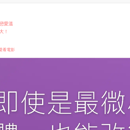
戀愛溫
大！
愛看電影