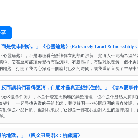
分享
開始。」《心靈鑰匙》(Extremely Loud & Incredibly Clo
《心靈鑰匙》，不是那種看完會讓你立刻熱血沸騰、覺得人生充滿希望的
淚彈。它甚至可能讓你覺得有點沉悶、有點壓抑，有點難以理解一個小男
的鑰匙，打開了我內心深處一個塵封已久的房間，讓我重新審視了生命中
反而讓我們看得更清，什麼才是真正想抓住的。」《春&夏事件簿
《春&夏事件簿》，不是什麼驚天動地的懸疑推理，也不是什麼感人肺腑
奏樂社，一起尋找失蹤的長笛老師，順便解開一些校園謎團的青春物語。
有點像是小品日劇。但對我來說，它卻是一部在我面對人生的選擇路口，
影。
錢的地獄。」《黑金丑島君3：枷鎖篇》