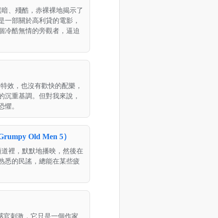
黑暗、殘酷，赤裸裸地揭示了
是一部關於高利貸的電影，
個冷酷無情的旁觀者，逼迫
麗的特效，也沒有歡快的配樂，
的沉重基調。但對我來說，
恐懼。
 Old Men 5）
頻道裡，默默地播映，然後在
熟悉的民謠，總能在某些疲
的感官刺激，它只是一個作家