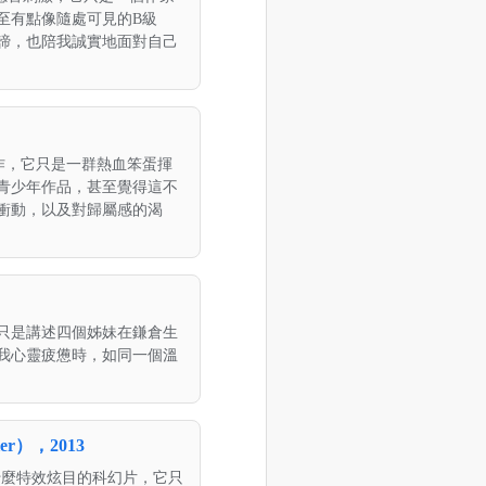
至有點像隨處可見的B級
諦，也陪我誠實地面對自己
傑作，它只是一群熱血笨蛋揮
青少年作品，甚至覺得這不
衝動，以及對歸屬感的渴
只是講述四個姊妹在鎌倉生
我心靈疲憊時，如同一個溫
），2013
是什麼特效炫目的科幻片，它只