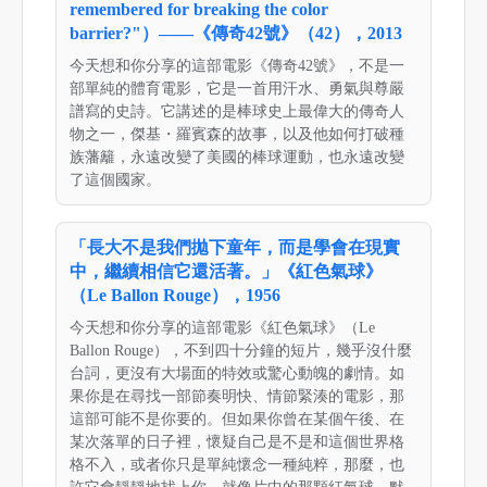
remembered for breaking the color
barrier?"）——《傳奇42號》（42），2013
今天想和你分享的這部電影《傳奇42號》，不是一
部單純的體育電影，它是一首用汗水、勇氣與尊嚴
譜寫的史詩。它講述的是棒球史上最偉大的傳奇人
物之一，傑基・羅賓森的故事，以及他如何打破種
族藩籬，永遠改變了美國的棒球運動，也永遠改變
了這個國家。
「長大不是我們拋下童年，而是學會在現實
中，繼續相信它還活著。」《紅色氣球》
（Le Ballon Rouge），1956
今天想和你分享的這部電影《紅色氣球》（Le
Ballon Rouge），不到四十分鐘的短片，幾乎沒什麼
台詞，更沒有大場面的特效或驚心動魄的劇情。如
果你是在尋找一部節奏明快、情節緊湊的電影，那
這部可能不是你要的。但如果你曾在某個午後、在
某次落單的日子裡，懷疑自己是不是和這個世界格
格不入，或者你只是單純懷念一種純粹，那麼，也