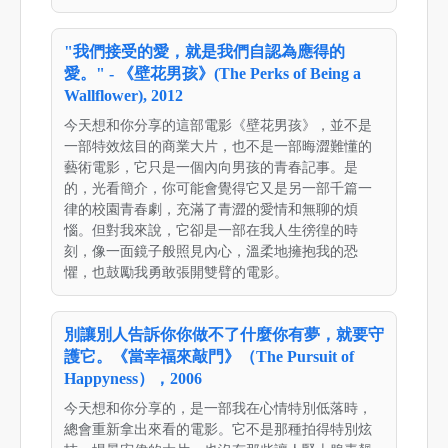
"我們接受的愛，就是我們自認為應得的
愛。" - 《壁花男孩》(The Perks of Being a
Wallflower), 2012
今天想和你分享的這部電影《壁花男孩》，並不是
一部特效炫目的商業大片，也不是一部晦澀難懂的
藝術電影，它只是一個內向男孩的青春記事。是
的，光看簡介，你可能會覺得它又是另一部千篇一
律的校園青春劇，充滿了青澀的愛情和無聊的煩
惱。但對我來說，它卻是一部在我人生徬徨的時
刻，像一面鏡子般照見內心，溫柔地擁抱我的恐
懼，也鼓勵我勇敢張開雙臂的電影。
別讓別人告訴你你做不了什麼你有夢，就要守
護它。《當幸福來敲門》（The Pursuit of
Happyness），2006
今天想和你分享的，是一部我在心情特別低落時，
總會重新拿出來看的電影。它不是那種拍得特別炫