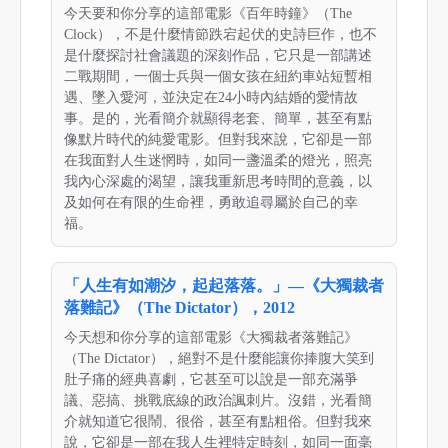
今天要和你分享的這部電影《百年時鐘》（The
Clock），不是什麼情節跌宕起伏的史詩巨作，也不
是什麼探討社會議題的深刻作品，它只是一部講述
二戰期間，一個士兵與一個女孩在紐約車站短暫相
遇、墜入愛河，並決定在24小時內結婚的愛情故
事。是的，光看簡介就顯得老套、簡單，甚至有點
像默片時代的純愛電影。但對我來說，它卻是一部
在我面對人生迷惘時，如同一盞溫柔的燈光，照亮
我內心深處的渴望，讓我重新思考時間的意義，以
及如何在有限的生命裡，勇敢追尋屬於自己的幸
福。
「人生有如潮汐，起起落落。」—《大獨裁者
落難記》（The Dictator），2012
今天想和你分享的這部電影《大獨裁者落難記》
（The Dictator），絕對不是什麼能讓你捧腹大笑到
肚子痛的經典喜劇，它甚至可以說是一部充滿爭
議、惡搞、挑戰底線的政治諷刺片。沒錯，光看簡
介就知道它很鬧、很俗，甚至有點粗俗。但對我來
說，它卻是一部在我人生裡特定時刻，如同一面毫