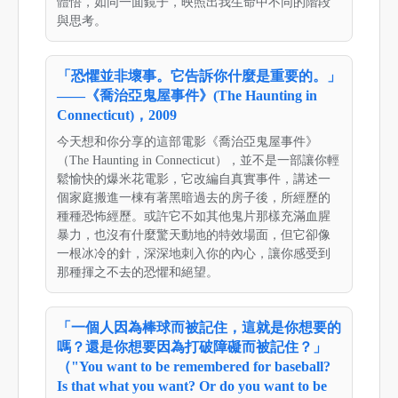
體悟，如同一面鏡子，映照出我生命中不同的階段
與思考。
「恐懼並非壞事。它告訴你什麼是重要的。」
——《喬治亞鬼屋事件》(The Haunting in
Connecticut)，2009
今天想和你分享的這部電影《喬治亞鬼屋事件》
（The Haunting in Connecticut），並不是一部讓你輕
鬆愉快的爆米花電影，它改編自真實事件，講述一
個家庭搬進一棟有著黑暗過去的房子後，所經歷的
種種恐怖經歷。或許它不如其他鬼片那樣充滿血腥
暴力，也沒有什麼驚天動地的特效場面，但它卻像
一根冰冷的針，深深地刺入你的內心，讓你感受到
那種揮之不去的恐懼和絕望。
「一個人因為棒球而被記住，這就是你想要的
嗎？還是你想要因為打破障礙而被記住？」
（"You want to be remembered for baseball?
Is that what you want? Or do you want to be