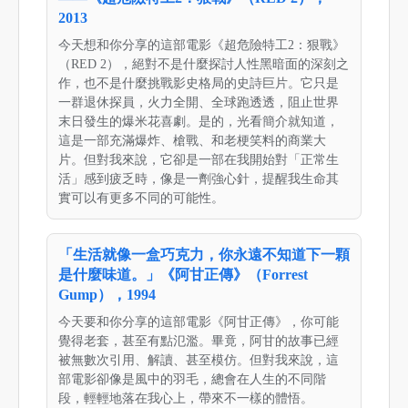
2013
今天想和你分享的這部電影《超危險特工2：狠戰》
（RED 2），絕對不是什麼探討人性黑暗面的深刻之
作，也不是什麼挑戰影史格局的史詩巨片。它只是
一群退休探員，火力全開、全球跑透透，阻止世界
末日發生的爆米花喜劇。是的，光看簡介就知道，
這是一部充滿爆炸、槍戰、和老梗笑料的商業大
片。但對我來說，它卻是一部在我開始對「正常生
活」感到疲乏時，像是一劑強心針，提醒我生命其
實可以有更多不同的可能性。
「生活就像一盒巧克力，你永遠不知道下一顆
是什麼味道。」《阿甘正傳》（Forrest
Gump），1994
今天要和你分享的這部電影《阿甘正傳》，你可能
覺得老套，甚至有點氾濫。畢竟，阿甘的故事已經
被無數次引用、解讀、甚至模仿。但對我來說，這
部電影卻像是風中的羽毛，總會在人生的不同階
段，輕輕地落在我心上，帶來不一樣的體悟。