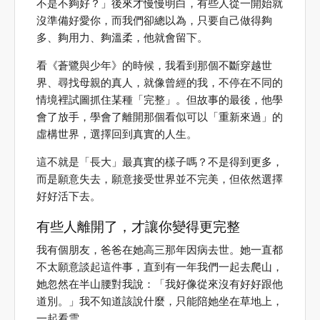
不是不夠好？」後來才慢慢明白，有些人從一開始就
沒準備好愛你，而我們卻總以為，只要自己做得夠
多、夠用力、夠溫柔，他就會留下。
看《蒼鷺與少年》的時候，我看到那個不斷穿越世
界、尋找母親的真人，就像曾經的我，不停在不同的
情境裡試圖抓住某種「完整」。但故事的最後，他學
會了放手，學會了離開那個看似可以「重新來過」的
虛構世界，選擇回到真實的人生。
這不就是「長大」最真實的樣子嗎？不是得到更多，
而是願意失去，願意接受世界並不完美，但依然選擇
好好活下去。
有些人離開了，才讓你變得更完整
我有個朋友，爸爸在她高三那年因病去世。她一直都
不太願意談起這件事，直到有一年我們一起去爬山，
她忽然在半山腰對我說：「我好像從來沒有好好跟他
道別。」我不知道該說什麼，只能陪她坐在草地上，
一起看雲。