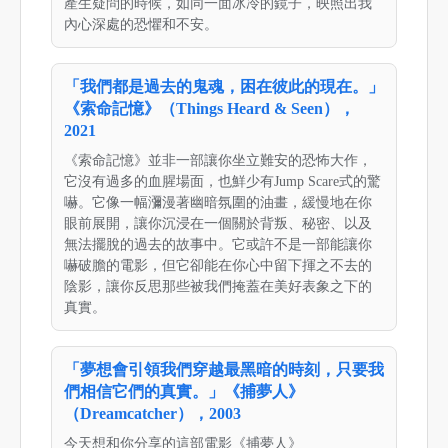
產生疑問的時候，如同一面冰冷的鏡子，映照出我
內心深處的恐懼和不安。
「我們都是過去的鬼魂，困在彼此的現在。」
《索命記憶》（Things Heard & Seen），
2021
《索命記憶》並非一部讓你坐立難安的恐怖大作，
它沒有過多的血腥場面，也鮮少有Jump Scare式的驚
嚇。它像一幅瀰漫著幽暗氛圍的油畫，緩慢地在你
眼前展開，讓你沉浸在一個關於背叛、秘密、以及
無法擺脫的過去的故事中。它或許不是一部能讓你
嚇破膽的電影，但它卻能在你心中留下揮之不去的
陰影，讓你反思那些被我們掩蓋在美好表象之下的
真實。
「夢想會引領我們穿越最黑暗的時刻，只要我
們相信它們的真實。」《捕夢人》
（Dreamcatcher），2003
今天想和你分享的這部電影《捕夢人》