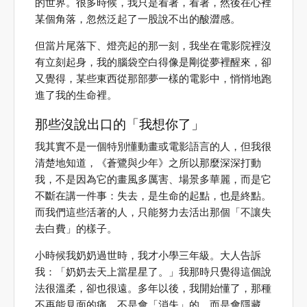
的世界。很多時候，我只是看著，看著，然後在心裡
某個角落，忽然泛起了一股說不出的酸澀感。
但當片尾落下、燈亮起的那一刻，我坐在電影院裡沒
有立刻起身，我的腦袋空白得像是剛從夢裡醒來，卻
又覺得，某些東西從那部夢一樣的電影中，悄悄地跑
進了我的生命裡。
那些沒說出口的「我想你了」
我其實不是一個特別懂動畫或電影語言的人，但我很
清楚地知道，《蒼鷺與少年》之所以那麼深深打動
我，不是因為它的畫風多厲害、場景多華麗，而是它
不斷在講一件事：失去，是生命的起點，也是終點。
而我們這些活著的人，只能努力去活出那個「不讓失
去白費」的樣子。
小時候我奶奶過世時，我才小學三年級。大人告訴
我：「奶奶去天上當星星了。」我那時只覺得這個說
法很溫柔，卻也很遠。多年以後，我開始懂了，那種
不再能見面的痛，不是會「消失」的，而是會隱藏、