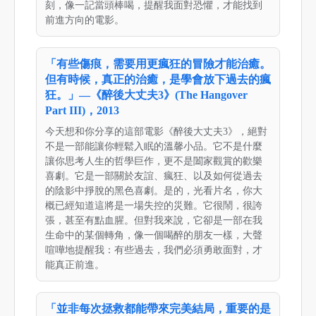
刻，像一記當頭棒喝，提醒我面對恐懼，才能找到
前進方向的電影。
「有些傷痕，需要用更瘋狂的冒險才能治癒。
但有時候，真正的治癒，是學會放下過去的瘋
狂。」—《醉後大丈夫3》(The Hangover
Part III)，2013
今天想和你分享的這部電影《醉後大丈夫3》，絕對
不是一部能讓你輕鬆入眠的溫馨小品。它不是什麼
讓你思考人生的哲學巨作，更不是闔家觀賞的歡樂
喜劇。它是一部關於友誼、瘋狂、以及如何從過去
的陰影中掙脫的黑色喜劇。是的，光看片名，你大
概已經知道這將是一場失控的災難。它很鬧，很誇
張，甚至有點血腥。但對我來說，它卻是一部在我
生命中的某個轉角，像一個喝醉的朋友一樣，大聲
喧嘩地提醒我：有些過去，我們必須勇敢面對，才
能真正前進。
「並非每次拯救都能帶來完美結局，重要的是