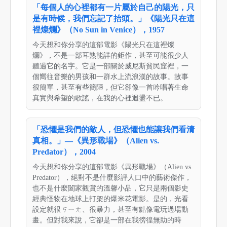
「每個人的心裡都有一片屬於自己的陽光，只
是有時候，我們忘記了抬頭。」《陽光只在這
裡燦爛》（No Sun in Venice），1957
今天想和你分享的這部電影《陽光只在這裡燦
爛》，不是一部耳熟能詳的鉅作，甚至可能很少人
聽過它的名字。它是一部關於威尼斯貧民窟裡，一
個嚮往音樂的男孩和一群水上流浪漢的故事。故事
很簡單，甚至有些簡陋，但它卻像一首吟唱著生命
真實與希望的歌謠，在我的心裡迴盪不已。
「恐懼是我們的敵人，但恐懼也能讓我們看清
真相。」—《異形戰場》（Alien vs.
Predator），2004
今天想和你分享的這部電影《異形戰場》（Alien vs.
Predator），絕對不是什麼影評人口中的藝術傑作，
也不是什麼闔家觀賞的溫馨小品，它只是兩個影史
經典怪物在地球上打架的爆米花電影。是的，光看
設定就很ㄎㄧㄤ、很暴力，甚至有點像電玩過場動
畫。但對我來說，它卻是一部在我徬徨無助的時