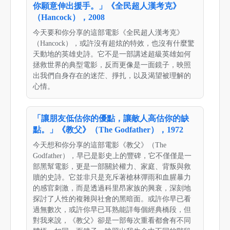
你願意伸出援手。」《全民超人漢考克》
（Hancock），2008
今天要和你分享的這部電影《全民超人漢考克》
（Hancock），或許沒有超炫的特效，也沒有什麼驚
天動地的英雄史詩。它不是一部講述超級英雄如何
拯救世界的典型電影，反而更像是一面鏡子，映照
出我們自身存在的迷茫、掙扎，以及渴望被理解的
心情。
「讓朋友低估你的優點，讓敵人高估你的缺
點。」《教父》（The Godfather），1972
今天想和你分享的這部電影《教父》（The
Godfather），早已是影史上的豐碑，它不僅僅是一
部黑幫電影，更是一部關於權力、家庭、背叛與救
贖的史詩。它並非只是充斥著槍林彈雨和血腥暴力
的感官刺激，而是透過科里昂家族的興衰，深刻地
探討了人性的複雜與社會的黑暗面。或許你早已看
過無數次，或許你早已耳熟能詳每個經典橋段，但
對我來說，《教父》卻是一部每次重看都會有不同