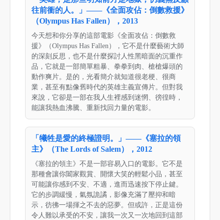
往前衝的人。」——《全面攻佔：倒數救援》
（Olympus Has Fallen），2013
今天想和你分享的這部電影《全面攻佔：倒數救
援》（Olympus Has Fallen），它不是什麼藝術大師
的深刻反思，也不是什麼探討人性黑暗面的沉重作
品，它就是一部簡單粗暴、拳拳到肉、槍槍爆頭的
動作爽片。是的，光看簡介就知道很老梗、很商
業，甚至有點像舊時代的英雄主義宣傳片。但對我
來說，它卻是一部在我人生裡感到迷惘、徬徨時，
能讓我熱血沸騰、重新找回力量的電影。
「犧牲是愛的終極證明。」——《塞拉的領
主》（The Lords of Salem），2012
《塞拉的領主》不是一部容易入口的電影。它不是
那種會讓你闔家觀賞、開懷大笑的輕鬆小品，甚至
可能讓你感到不安、不適，進而迅速按下停止鍵。
它的步調緩慢，氣氛詭譎，影像充滿了壓抑和暗
示，彷彿一場揮之不去的惡夢。但或許，正是這份
令人難以承受的不安，讓我一次又一次地回到這部