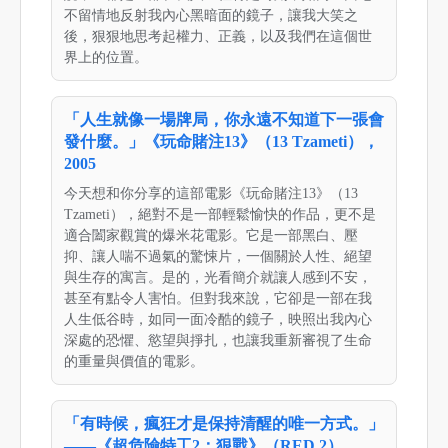
不留情地反射我內心黑暗面的鏡子，讓我大笑之
後，狠狠地思考起權力、正義，以及我們在這個世
界上的位置。
「人生就像一場牌局，你永遠不知道下一張會
發什麼。」《玩命賭注13》（13 Tzameti），
2005
今天想和你分享的這部電影《玩命賭注13》（13
Tzameti），絕對不是一部輕鬆愉快的作品，更不是
適合闔家觀賞的爆米花電影。它是一部黑白、壓
抑、讓人喘不過氣的驚悚片，一個關於人性、絕望
與生存的寓言。是的，光看簡介就讓人感到不安，
甚至有點令人害怕。但對我來說，它卻是一部在我
人生低谷時，如同一面冷酷的鏡子，映照出我內心
深處的恐懼、慾望與掙扎，也讓我重新審視了生命
的重量與價值的電影。
「有時候，瘋狂才是保持清醒的唯一方式。」
——《超危險特工2：狠戰》（RED 2），