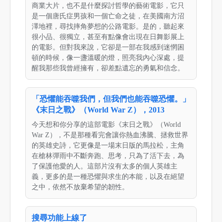
商業大片，也不是什麼探討哲學的藝術電影，它只
是一個唐氏症男孩和一個亡命之徒，在美國南方沼
澤地裡，尋找摔角夢想的公路電影。是的，聽起來
很小品、很獨立，甚至有點像會出現在日舞影展上
的電影。但對我來說，它卻是一部在我感到迷惘困
頓的時候，像一盞溫暖的燈，照亮我內心深處，提
醒我那些我曾經擁有，卻差點遺忘的勇氣和信念。
「恐懼能吞噬我們，但我們也能吞噬恐懼。」
《末日之戰》（World War Z），2013
今天想和你分享的這部電影《末日之戰》（World
War Z），不是那種看完會讓你熱血沸騰、拯救世界
的英雄史詩，它更像是一場末日版的馬拉松，主角
在槍林彈雨中不斷奔跑、思考，只為了活下去，為
了保護他愛的人。這部片沒有太多的個人英雄主
義，更多的是一種恐懼與求生的本能，以及在絕望
之中，依然不放棄希望的韌性。
搜尋功能上線了