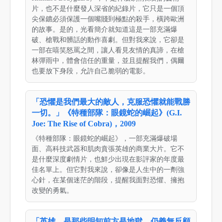
片，也不是什麼發人深省的紀錄片，它只是一個頂
尖保鑣必須保護一個嘴賤到極點的殺手，橫跨歐洲
的故事。是的，光看簡介就知道這是一部充滿爆
破、槍戰和髒話的動作喜劇。但對我來說，它卻是
一部在嘻笑怒罵之間，讓人看見友情的真諦，在槍
林彈雨中，體會信任的重量，並且提醒我們，偶爾
也要放下身段，允許自己脆弱的電影。
「恐懼是我們最大的敵人，克服恐懼就能戰勝
一切。」《特種部隊：眼鏡蛇的崛起》(G.I.
Joe: The Rise of Cobra)，2009
《特種部隊：眼鏡蛇的崛起》，一部充滿爆破場
面、高科技武器和肌肉賁張英雄的商業大片。它不
是什麼深度劇情片，也鮮少出現在影評家的年度最
佳名單上。但它對我來說，卻像是人生中的一劑強
心針，在某個迷茫的階段，提醒我面對恐懼、擁抱
改變的勇氣。
「英雄，是那些明知前方是地獄，仍義無反顧