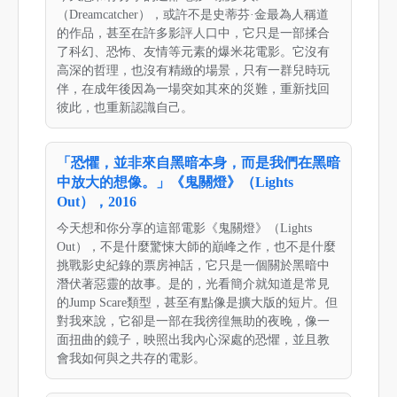
（Dreamcatcher），或許不是史蒂芬·金最為人稱道
的作品，甚至在許多影評人口中，它只是一部揉合
了科幻、恐怖、友情等元素的爆米花電影。它沒有
高深的哲理，也沒有精緻的場景，只有一群兒時玩
伴，在成年後因為一場突如其來的災難，重新找回
彼此，也重新認識自己。
「恐懼，並非來自黑暗本身，而是我們在黑暗
中放大的想像。」《鬼關燈》（Lights
Out），2016
今天想和你分享的這部電影《鬼關燈》（Lights
Out），不是什麼驚悚大師的巔峰之作，也不是什麼
挑戰影史紀錄的票房神話，它只是一個關於黑暗中
潛伏著惡靈的故事。是的，光看簡介就知道是常見
的Jump Scare類型，甚至有點像是擴大版的短片。但
對我來說，它卻是一部在我徬徨無助的夜晚，像一
面扭曲的鏡子，映照出我內心深處的恐懼，並且教
會我如何與之共存的電影。