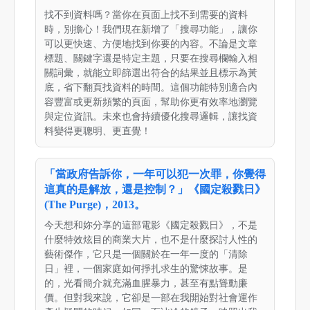
找不到資料嗎？當你在頁面上找不到需要的資料
時，別擔心！我們現在新增了「搜尋功能」，讓你
可以更快速、方便地找到你要的內容。不論是文章
標題、關鍵字還是特定主題，只要在搜尋欄輸入相
關詞彙，就能立即篩選出符合的結果並且標示為黃
底，省下翻頁找資料的時間。這個功能特別適合內
容豐富或更新頻繁的頁面，幫助你更有效率地瀏覽
與定位資訊。未來也會持續優化搜尋邏輯，讓找資
料變得更聰明、更直覺！
「當政府告訴你，一年可以犯一次罪，你覺得
這真的是解放，還是控制？」《國定殺戮日》
(The Purge)，2013。
今天想和妳分享的這部電影《國定殺戮日》，不是
什麼特效炫目的商業大片，也不是什麼探討人性的
藝術傑作，它只是一個關於在一年一度的「清除
日」裡，一個家庭如何掙扎求生的驚悚故事。是
的，光看簡介就充滿血腥暴力，甚至有點聳動廉
價。但對我來說，它卻是一部在我開始對社會運作