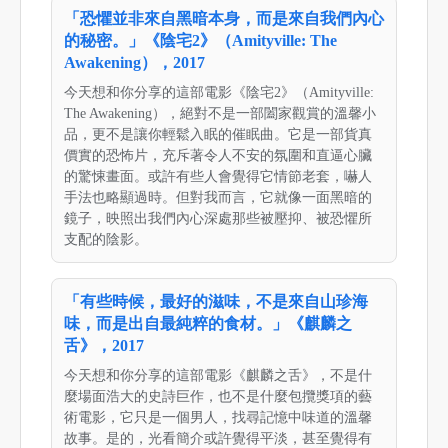
「恐懼並非來自黑暗本身，而是來自我們內心
的秘密。」《陰宅2》（Amityville: The
Awakening），2017
今天想和你分享的這部電影《陰宅2》（Amityville:
The Awakening），絕對不是一部闔家觀賞的溫馨小
品，更不是讓你輕鬆入眠的催眠曲。它是一部貨真
價實的恐怖片，充斥著令人不安的氛圍和直逼心臟
的驚悚畫面。或許有些人會覺得它情節老套，嚇人
手法也略顯過時。但對我而言，它就像一面黑暗的
鏡子，映照出我們內心深處那些被壓抑、被恐懼所
支配的陰影。
「有些時候，最好的滋味，不是來自山珍海
味，而是出自最純粹的食材。」《麒麟之
舌》，2017
今天想和你分享的這部電影《麒麟之舌》，不是什
麼場面浩大的史詩巨作，也不是什麼包攬獎項的藝
術電影，它只是一個男人，找尋記憶中味道的溫馨
故事。是的，光看簡介或許覺得平淡，甚至覺得有