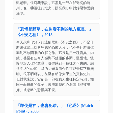
點老套。但對我來說，它卻是一部在我迷惘的時
刻，像一盞溫暖的燈火，照亮我心中對歸屬和愛的
渴望。
「恐懼是野草，在你看不到的地方瘋長。」
《不安之種》，2013
今天想和你分享的這部電影《不安之種》，不是什
麼讓你腎上腺素狂飆的恐怖大片，也不是什麼讓你
嚇到不敢闔眼的血腥之作。它只是用一種詭異、內
斂，甚至有些令人感到不舒服的步調，慢慢地、慢
慢地滲入你的意識，讓你感到一種揮之不去的、綿
延不絕的恐懼。是的，光看簡介你可能覺得它很無
聊、很不明所以，甚至有點像大學生的實驗短片。
但對我來說，它卻是一部在我人生裡特定時刻，如
同一面扭曲的鏡子，映照出我內心深處那些被壓
抑、被忽略的恐懼與不安。
「即使是神，也會犯錯。」《色遇》(Match
Point)，2005