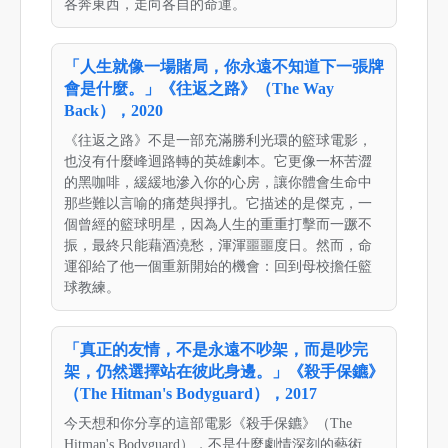
各奔東西，走向各自的命運。
「人生就像一場賭局，你永遠不知道下一張牌
會是什麼。」《往返之路》（The Way
Back），2020
《往返之路》不是一部充滿勝利光環的籃球電影，
也沒有什麼峰迴路轉的英雄劇本。它更像一杯苦澀
的黑咖啡，緩緩地滲入你的心房，讓你體會生命中
那些難以言喻的痛楚與掙扎。它描述的是傑克，一
個曾經的籃球明星，因為人生的重重打擊而一蹶不
振，最終只能藉酒澆愁，渾渾噩噩度日。然而，命
運卻給了他一個重新開始的機會：回到母校擔任籃
球教練。
「真正的友情，不是永遠不吵架，而是吵完
架，仍然選擇站在彼此身邊。」《殺手保鑣》
（The Hitman's Bodyguard），2017
今天想和你分享的這部電影《殺手保鑣》（The
Hitman's Bodyguard），不是什麼劇情深刻的藝術