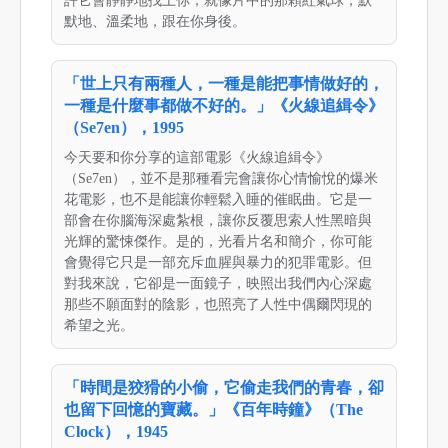
許它會靜靜地找上你，就像片中的那顆紅氣球，默
默地、溫柔地，跟在你身後。
「世上只有兩種人，一種是能把事情做好的，
一種是什麼事都做不好的。」《火線追緝令》
（Se7en），1995
今天要和你分享的這部電影《火線追緝令》
（Se7en），並不是那種看完會讓你心情愉悅的爆米
花電影，也不是能讓你輕鬆入睡的催眠曲。它是一
部會在你腦海深處紮根，讓你反覆思索人性黑暗與
光輝的驚悚傑作。是的，光看片名和簡介，你可能
會覺得它只是一部充斥血腥與暴力的犯罪電影。但
對我來說，它卻是一面鏡子，映照出我們內心深處
那些不願面對的陰影，也照亮了人性中偶爾閃現的
希望之光。
「時間是狡猾的小偷，它偷走我們的青春，卻
也留下回憶的寶藏。」《百年時鐘》（The
Clock），1945