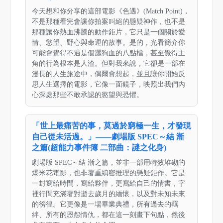
今天想和你分享的這部電影《色遇》(Match Point)，
不是那種看完會讓你拍案叫絕的懸疑神作，也不是
那種讓你熱血沸騰的動作鉅片，它只是一個關於愛
情、慾望、野心與命運的故事。是的，光看簡介你
可能會覺得不過是個灑狗血的八點檔，甚至覺得主
角的行為根本是人渣。但對我來說，它卻是一部在
漫長的人生旅途中，偶爾會想起，並且讓你開始反
思人生選擇的電影，它像一面鏡子，映照出我們內
心深處那些不敢承認的慾望與恐懼。
「世上最痛苦的事，莫過於窮極一生，才發現
自己從未活過。」——劇場版 SPEC～結 漸
之篇(超能力事件簿 二部曲：謎之化身)
劇場版 SPEC～結 漸之篇，並非一部用特效堆砌的
爆米花電影，也非著重縝密推理的懸疑鉅作。它是
一封寫給時間，寫給夥伴，更寫給自己的情書，字
裡行間充滿著對逝去歲月的緬懷，以及對未知未來
的徬徨。它更像是一場畢業典禮，所有過去的羈
絆、所有的恩怨情仇，都在這一刻畫下句點，然後