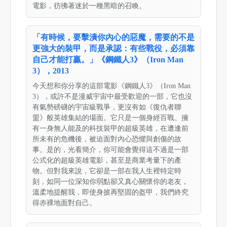
電影，彷彿著迷於一種黑暗的召喚。
「有時候，要擊潰你內心的惡魔，需要的不是
更強大的裝甲，而是承認：有些戰役，必須靠
自己才能打贏。」《鋼鐵人3》（Iron Man
3），2013
今天想和你分享的這部電影《鋼鐵人3》（Iron Man
3），或許不是漫威宇宙中最受歡迎的一部，它也沒
有氣勢磅礴的宇宙級戰爭，更沒有如《復仇者聯
盟》般英雄集結的場面。它只是一個身經百戰、擁
有一身無人能及的科技裝甲的超級英雄，在遭逢前
所未有的危機後，被迫面對內心恐懼與創傷的故
事。是的，光看簡介，你可能會覺得這不過是一部
公式化的超級英雄電影，甚至是商業考量下的產
物。但對我來說，它卻是一部在我人生裡特定時
刻，如同一位深知你弱點卻又真心關懷你的老友，
溫柔地提醒我，即使身披再堅固的盔甲，我們終究
得赤裸地面對自己。