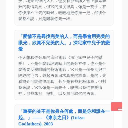
技、場景宏偉的大片，也沒有那些讓人腎上腺素飆
升的劇情高潮，但它的溫度很真，像是一雙手，在
你快撐不下去的時候，輕輕地把你拉一把，然後什
麼都不說，只是陪著你走一段。
「愛情不是尋找完美的人，而是學會用完美的
眼光，欣賞不完美的人。」深宅家中兒子的戀
愛
今天想和你分享的這部電影《深宅家中兒子的戀
愛》，不是什麼影評網站上的高分神作，也不是什
麼需要反覆咀嚼的藝術電影，它只是一個長期與世
隔絕的宅男，鼓起勇氣追求真愛的故事。是的，光
看簡介可能覺得老套、甚至是有些刻板印象，但對
我來說，它卻像是一面鏡子，映照出我們在愛情
裡，那些笨拙、掙扎、以及無可取代的勇氣。
「重要的並不是你身在何處，而是你和誰在一
起。」 —— 《東京之日》(Tokyo
Godfathers), 2003